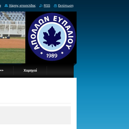
α
Χάρτης ιστοσελίδας
RSS
Εκτύπωση
 >>
Χορηγοί