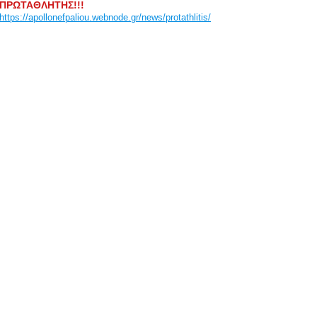
ΠΡΩΤΑΘΛΗΤΗΣ!!!
https://apollonefpaliou.webnode.gr/news/protathlitis/