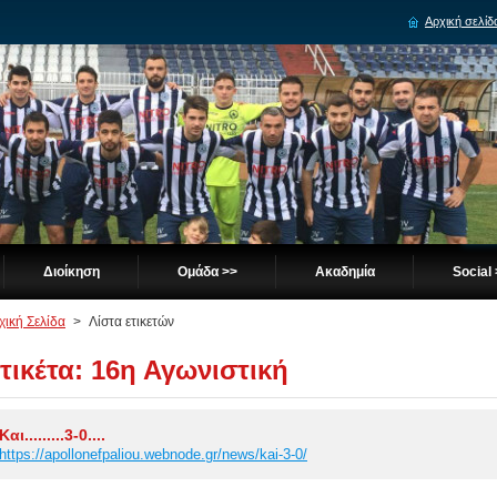
Αρχική σελίδ
Διοίκηση
Ομάδα >>
Ακαδημία
Social
χική Σελίδα
>
Λίστα ετικετών
τικέτα: 16η Αγωνιστική
Και.........3-0....
https://apollonefpaliou.webnode.gr/news/kai-3-0/