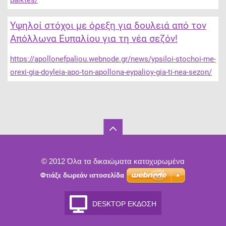
Υψηλοί στόχοι με όρεξη για δουλειά από τον
Απόλλωνα Ευπαλίου για τη νέα σεζόν!
https://apollonefpaliou.webnode.gr/news/ypsiloi-stochoi-me-
orexi-gia-doyleia-apo-ton-apollona-eypalioy-gia-ti-nea-sezon/
© 2012 Όλα τα δικαιώματα κατοχυρωμένα
Φτιάξε δωρεάν ιστοσελίδα
DESKTOP ΈΚΔΟΣΗ