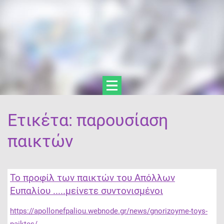
Ετικέτα: παρουσίαση
παικτών
Το προφίλ των παικτών του Απόλλων
Ευπαλίου .....μείνετε συντονισμένοι
https://apollonefpaliou.webnode.gr/news/gnorizoyme-toys-
paiktes/