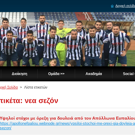
Αρχική σελίδ
Διοίκηση
Ομάδα >>
Ακαδημία
Social
χική Σελίδα
>
Λίστα ετικετών
τικέτα: νεα σεζόν
Υψηλοί στόχοι με όρεξη για δουλειά από τον Απόλλωνα Ευπαλίου 
https://apollonefpaliou.webnode.gr/news/ypsiloi-stochoi-me-orexi-gia-doyleia-a
sezon/