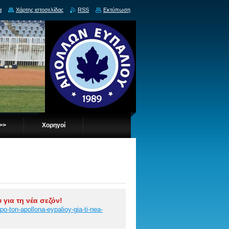
α
Χάρτης ιστοσελίδας
RSS
Εκτύπωση
 >>
Χορηγοί
για τη νέα σεζόν!
po-ton-apollona-eypalioy-gia-ti-nea-