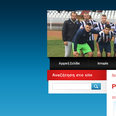
Αρχική Σελίδα
Ιστορία
Αναζήτηση στο site
Αρ
P
20