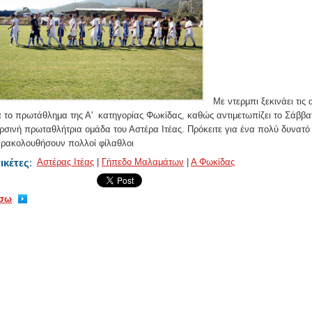
Με ντερμπι ξεκινάει τις
α το πρωτάθλημα της Α' κατηγορίας Φωκίδας, καθώς αντιμετωπίζει το Σάββ
ρσινή πρωταθλήτρια ομάδα του Αστέρα Ιτέας. Πρόκειτε για ένα πολύ δυνατό 
ρακολουθήσουν πολλοί φίλαθλοι
ικέτες
:
Αστέρας Ιτέας
|
Γήπεδο Μαλαμάτων
|
Α Φωκίδας
ίσω