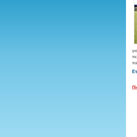
γι
πε
πα
Ετ
Π