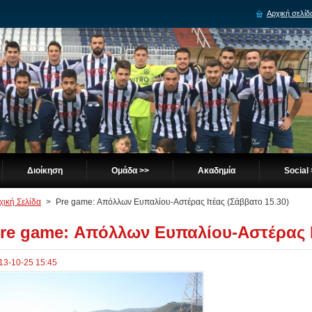
Αρχική σελίδ
Διοίκηση
Ομάδα >>
Ακαδημία
Social
χική Σελίδα
>
Pre game: Απόλλων Ευπαλίου-Αστέρας Ιτέας (Σάββατο 15.30)
re game: Απόλλων Ευπαλίου-Αστέρας Ι
13-10-25 15:45