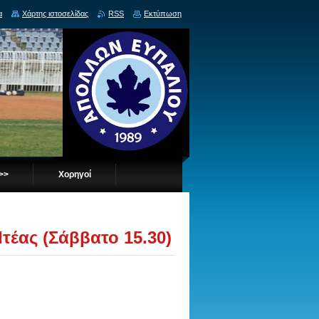
α
Χάρτης ιστοσελίδας
RSS
Εκτύπωση
 >>
Χορηγοί
τέας (Σάββατο 15.30)