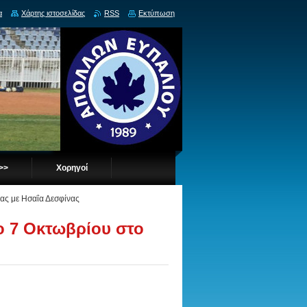
α
Χάρτης ιστοσελίδας
RSS
Εκτύπωση
 >>
Χορηγοί
ας με Ησαΐα Δεσφίνας
ο 7 Οκτωβρίου στο