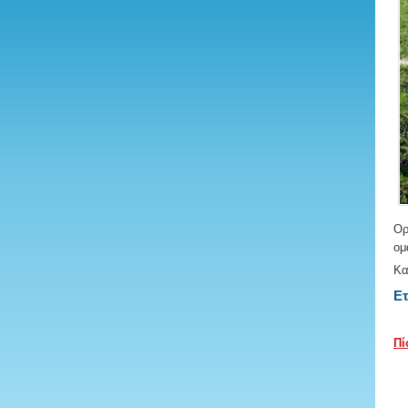
Ορ
ομ
Κα
Ετ
Π