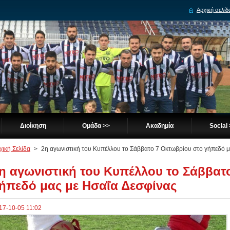
Αρχική σελίδ
Διοίκηση
Ομάδα >>
Ακαδημία
Social
χική Σελίδα
>
2η αγωνιστική του Κυπέλλου το Σάββατο 7 Οκτωβρίου στο γήπεδό μ
η αγωνιστική του Κυπέλλου το Σάββατ
ήπεδό μας με Ησαΐα Δεσφίνας
17-10-05 11:02