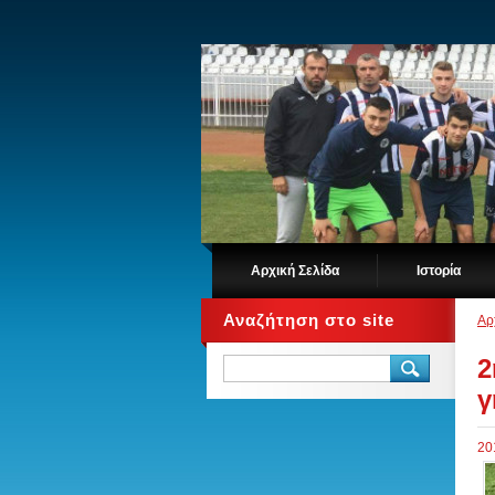
Αρχική Σελίδα
Ιστορία
Αναζήτηση στο site
Αρ
2
γ
20