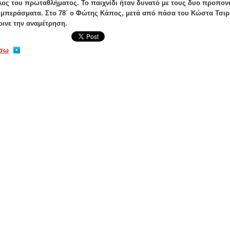
λος του πρωταθλήματος. Το παιχνίδι ήταν δυνατό με τους δυο προπον
μπεράσματα. Στο 78΄ ο Φώτης Κάπος, μετά από πάσα του Κώστα Τσιρι
ρινε την αναμέτρηση.
ίσω