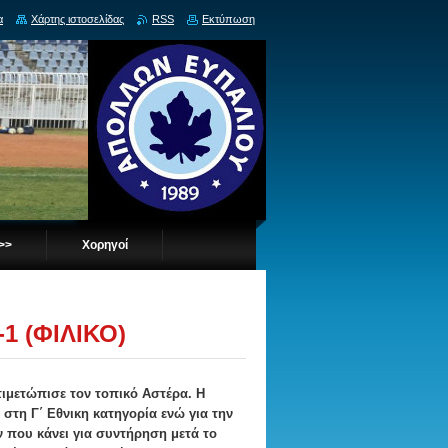
α
Χάρτης ιστοσελίδας
RSS
Εκτύπωση
 >>
Χορηγοί
1 (ΦΙΛΙΚΟ)
τιμετώπισε τον τοπικό Αστέρα. Η
στη Γ΄ Εθνικη κατηγορία ενώ για την
που κάνει για συντήρηση μετά το