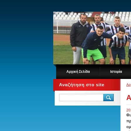
Αρχική Σελίδα
Ιστορία
Αναζήτηση στο site
Αρ
Α
20
Φι
πρ
ομ