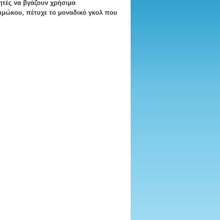
ητές να βγάζουν χρήσιμα
μώκου, πέτυχε το μοναδικό γκολ που