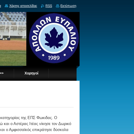
α
Χάρτης ιστοσελίδας
RSS
Εκτύπωση
 >>
Χορηγοί
' κατηγορίας της ΕΠΣ Φωκιδας. Ο
και ο Αστέρας Ιτέας νίκησε τον Δωρικό
και ο Αμφισσαϊκός επικράτησε δύσκολα