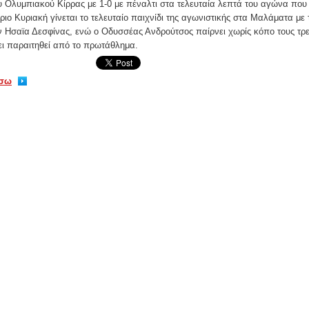
υ Ολυμπιακού Κίρρας με 1-0 με πέναλτι στα τελευταία λεπτά του αγώνα που 
ριο Κυριακή γίνεται το τελευταίο παιχνίδι της αγωνιστικής στα Μαλάματα μ
ν Ησαϊα Δεσφίνας, ενώ ο Οδυσσέας Ανδρούτσος παίρνει χωρίς κόπο τους τρ
ει παραιτηθεί από το πρωτάθλημα.
ίσω