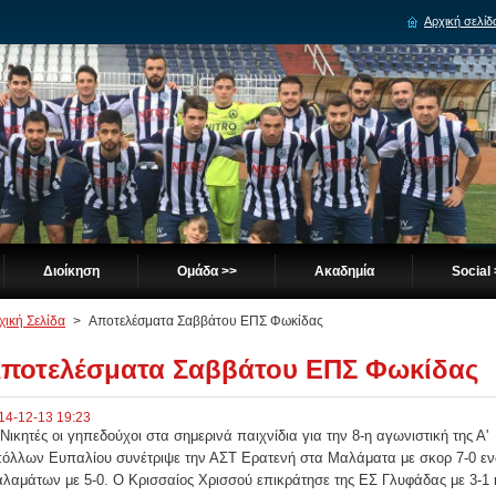
Αρχική σελίδ
Διοίκηση
Ομάδα >>
Ακαδημία
Social
χική Σελίδα
>
Αποτελέσματα Σαββάτου ΕΠΣ Φωκίδας
ποτελέσματα Σαββάτου ΕΠΣ Φωκίδας
14-12-13 19:23
κητές οι γηπεδούχοι στα σημερινά παιχνίδια για την 8-η αγωνιστική της Α
όλλων Ευπαλίου συνέτριψε την ΑΣΤ Ερατενή στα Μαλάματα με σκορ 7-0 ενώ 
λαμάτων με 5-0. Ο Κρισσαίος Χρισσού επικράτησε της ΕΣ Γλυφάδας με 3-1 