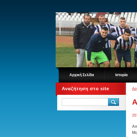
Αρχική Σελίδα
Ιστορία
Αναζήτηση στο site
Αρ
Α
20
Νι
Απ
Μα